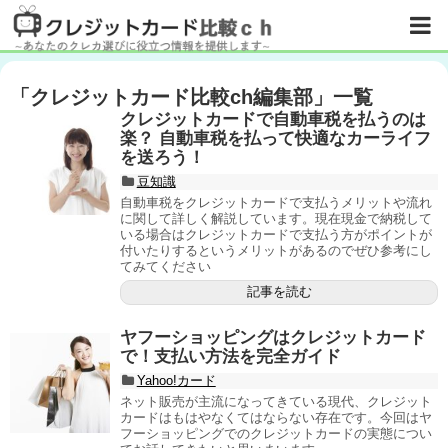
「
クレジットカード比較ch編集部
」
一覧
クレジットカードで自動車税を払うのは
楽？ 自動車税を払って快適なカーライフ
を送ろう！
豆知識
自動車税をクレジットカードで支払うメリットや流れ
に関して詳しく解説しています。現在現金で納税して
いる場合はクレジットカードで支払う方がポイントが
付いたりするというメリットがあるのでぜひ参考にし
てみてください
記事を読む
ヤフーショッピングはクレジットカード
で！支払い方法を完全ガイド
Yahoo!カード
ネット販売が主流になってきている現代、クレジット
カードはもはやなくてはならない存在です。今回はヤ
フーショッピングでのクレジットカードの実態につい