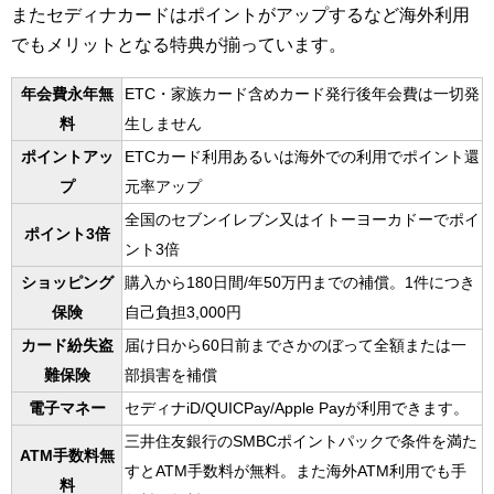
またセディナカードはポイントがアップするなど海外利用
でもメリットとなる特典が揃っています。
年会費永年無
ETC・家族カード含めカード発行後年会費は一切発
料
生しません
ポイントアッ
ETCカード利用あるいは海外での利用でポイント還
プ
元率アップ
全国のセブンイレブン又はイトーヨーカドーでポイ
ポイント3倍
ント3倍
ショッピング
購入から180日間/年50万円までの補償。1件につき
保険
自己負担3,000円
カード紛失盗
届け日から60日前までさかのぼって全額または一
難保険
部損害を補償
電子マネー
セディナiD/QUICPay/Apple Payが利用できます。
三井住友銀行のSMBCポイントパックで条件を満た
ATM手数料無
すとATM手数料が無料。また海外ATM利用でも手
料