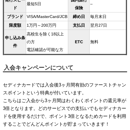
発行スピー
国内旅行
最短5日
–
ド
保険
ブランド
VISA/MasterCard/JCB
締め日
毎月末日
限度額
1万円～200万円
支払日
翌月27日
高校生を除く18以上
申し込み条
の方
ETC
無料
件
電話確認が可能な方
入会キャンペーンについて
セディナカードでは入会後3ヶ月間有効のファーストチャン
スポイントという特典が付いています。
こちらはご入会から3ヶ月間はわくわくポイントの還元率が
3倍となります。どのサービスでの支払いでもセディナカー
ドを使用するだけで、ポイント3倍となるためカードを利用
することでどんどんポイントが貯まっていきます！