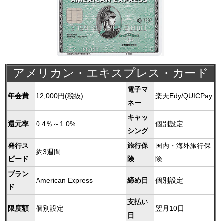
アメリカン・エキスプレス・カード
電子マ
年会費
12,000円(税抜)
楽天Edy/QUICPay
ネー
キャッ
還元率
0.4％～1.0%
個別設定
シング
発行ス
旅行保
国内・海外旅行保
約3週間
ピード
険
険
ブラン
American Express
締め日
個別設定
ド
支払い
限度額
個別設定
翌月10日
日