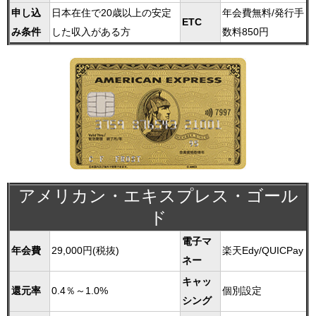
申し込
日本在住で20歳以上の安定
年会費無料/発行手
ETC
み条件
した収入がある方
数料850円
アメリカン・エキスプレス・ゴール
ド
電子マ
年会費
29,000円(税抜)
楽天Edy/QUICPay
ネー
キャッ
還元率
0.4％～1.0%
個別設定
シング