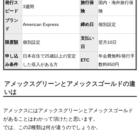
発行ス
旅行保
国内・海外旅行保
3週間
ピード
険
険
ブラン
American Express
締め日
個別設定
ド
支払い
限度額
個別設定
翌月10日
日
申し込
日本在住で25歳以上の安定
年会費無料/発行手
ETC
み条件
した収入がある方
数料850円
アメックスグリーンとアメックスゴールドの違
いは
アメックスにはアメックスグリーンとアメックスゴールド
があることはわかって頂けたと思います。
では、この2種類は何が違うのでしょうか。