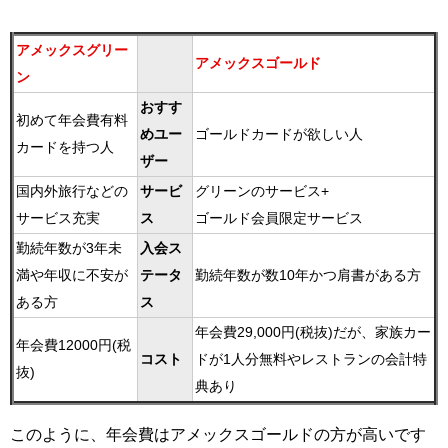
アメックスグリー
アメックスゴールド
ン
おすす
初めて年会費有料
めユー
ゴールドカードが欲しい人
カードを持つ人
ザー
国内外旅行などの
サービ
グリーンのサービス+
サービス充実
ス
ゴールド会員限定サービス
勤続年数が3年未
入会ス
満や年収に不安が
テータ
勤続年数が数10年かつ肩書がある方
ある方
ス
年会費29,000円(税抜)だが、家族カー
年会費12000円(税
コスト
ドが1人分無料やレストランの会計特
抜)
典あり
このように、年会費はアメックスゴールドの方が高いです