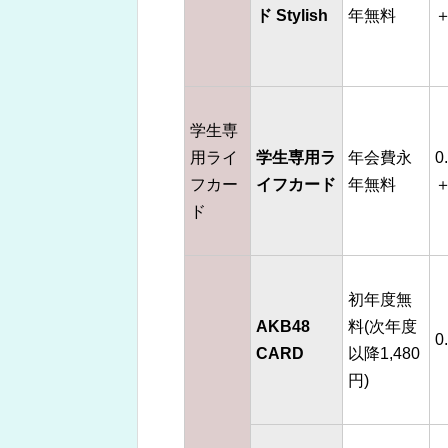
ド Stylish
年無料
＋
学生専
用ライ
学生専用ラ
年会費永
0
フカー
イフカード
年無料
＋
ド
初年度無
AKB48
料(次年度
0
CARD
以降1,480
円)