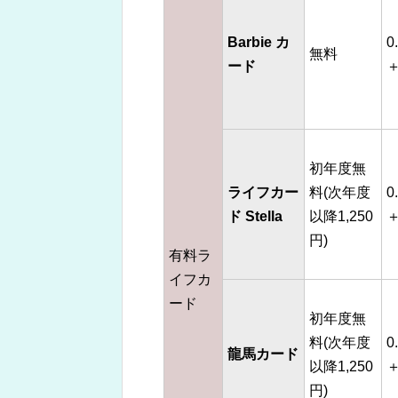
Barbie カ
0
無料
ード
＋
初年度無
ライフカー
料(次年度
0
ド Stella
以降1,250
＋
円)
有料ラ
イフカ
ード
初年度無
料(次年度
0
龍馬カード
以降1,250
＋
円)