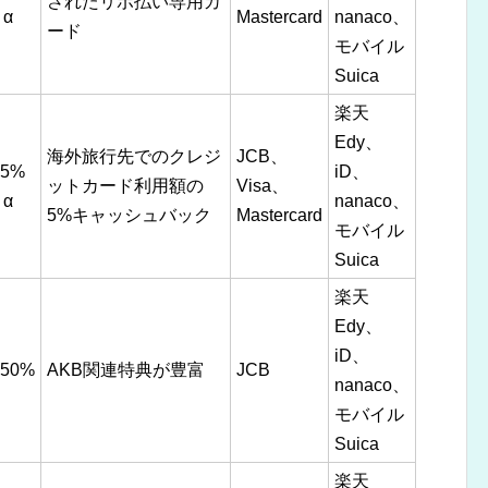
されたリボ払い専用カ
α
Mastercard
nanaco、
ード
モバイル
Suica
楽天
Edy、
海外旅行先でのクレジ
JCB、
.5%
iD、
ットカード利用額の
Visa、
α
nanaco、
5%キャッシュバック
Mastercard
モバイル
Suica
楽天
Edy、
iD、
.50%
AKB関連特典が豊富
JCB
nanaco、
モバイル
Suica
楽天