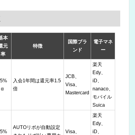
較
基本
国際ブラ
電子マネ
還元
特徴
ンド
ー
率
楽天
Edy、
JCB、
.5%
入会1年間は還元率1.5
iD、
Visa、
α
倍
nanaco、
Mastercard
モバイル
Suica
楽天
Edy、
AUTOリボが自動設定
.5%
Visa、
iD、