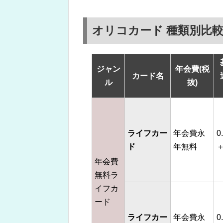
オリコカード 種類別比
ジャン
年会費(税
カード名
ル
抜)
ライフカー
年会費永
0
ド
年無料
＋
年会費
無料ラ
イフカ
ード
ライフカー
年会費永
0