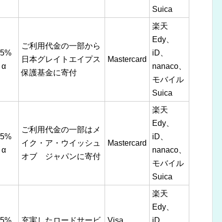
Suica
楽天
Edy、
ご利用代金の一部から
.5%
iD、
日本グレイトエイプス
Mastercard
α
nanaco、
保護基金に寄付
モバイル
Suica
楽天
Edy、
ご利用代金の一部はメ
.5%
iD、
イク・ア・ウイッシュ
Mastercard
α
nanaco、
オブ ジャパンに寄付
モバイル
Suica
楽天
Edy、
.5%
充実したロードサービ
Visa、
iD、