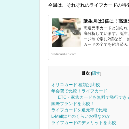
今回は、それぞれのライフカードの特
誕生月は3倍に！高還
高還元率カードと知られ
底分析しています。誕生月
ージ制で常に2倍など、
カードの全てを紹介済み
creditcard-ch.com
目次
[
隠す
]
オリコカード 種類別比較
年会費で比較！ライフカード
ETC・家族カードも無料で発行でき
国際ブランドを比較！
ライフカードを還元率で比較
L-Mallはどのくらいお得なのか
ライフカードのデメリットを比較