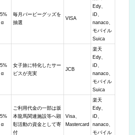
Edy、
.5%
毎月バービーグッズを
iD、
VISA
α
抽選
nanaco、
モバイル
Suica
楽天
Edy、
.5%
女子旅に特化したサー
iD、
JCB
α
ビスが充実
nanaco、
モバイル
Suica
楽天
ご利用代金の一部は坂
Edy、
.5%
本龍馬関連施設等へ顕
Visa、
iD、
α
彰活動の資金として寄
Mastercard
nanaco、
付
モバイル