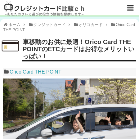
ホーム
クレジットカード
オリコカード
Orico Card
THE POINT
車移動のお供に最適！Orico Card THE
POINTのETCカードはお得なメリットい
っぱい！
Orico Card THE POINT