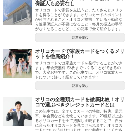
保証人も必要なし
オリコカードで家賃を支払うと、たくさんとメリッ
トを得ることができます。オリコカードのポイント
が付与されること・オリコと提携している不動産な
ら連帯保証人が不要になること・毎月の振込の手間
がなくなることなど。この記事で全て紹介します。
記事を読む
オリコカードで家族カードをつくるメリ
ットを徹底紹介！
オリコカードでは家族カードを発行することができ
ます。年会費無料で3枚までつくることができるの
で、大変お得です。この記事では、オリコ家族カー
ドについて詳しく紹介していきます！
記事を読む
オリコの全種類カードを徹底比較！オリ
コで選ぶべきクレジットカードとは
この記事では、全オリコカードの特徴、特典、還元
率、年会費などを比較していきます。20種類以上あ
るオリコカードを全て把握し比較することで、自分
に合ったオリコカードを見つけられます。オリコカ
ードについて知りたい方は、ぜひ参考にしてくださ