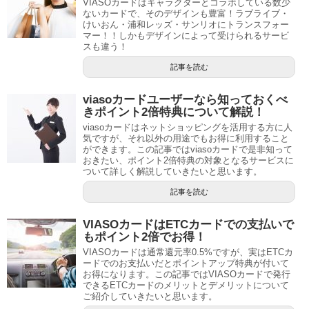
VIASOカードはキャラクターとコラボしている数少
ないカードで、そのデザインも豊富！ラブライブ・
けいおん・浦和レッズ・サンリオにトランスフォー
マー！！しかもデザインによって受けられるサービ
スも違う！
記事を読む
viasoカードユーザーなら知っておくべ
きポイント2倍特典について解説！
viasoカードはネットショッピングを活用する方に人
気ですが、それ以外の用途でもお得に利用すること
ができます。この記事ではviasoカードで是非知って
おきたい、ポイント2倍特典の対象となるサービスに
ついて詳しく解説していきたいと思います。
記事を読む
VIASOカードはETCカードでの支払いで
もポイント2倍でお得！
VIASOカードは通常還元率0.5%ですが、実はETCカ
ードでのお支払いだとポイントアップ特典が付いて
お得になります。この記事ではVIASOカードで発行
できるETCカードのメリットとデメリットについて
ご紹介していきたいと思います。