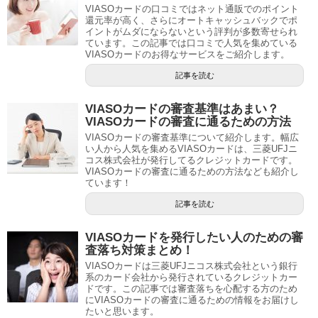
VIASOカードの口コミではネット通販でのポイント
還元率が高く、さらにオートキャッシュバックでポ
イントがムダにならないという評判が多数寄せられ
ています。この記事では口コミで人気を集めている
VIASOカードのお得なサービスをご紹介します。
記事を読む
VIASOカードの審査基準はあまい？
VIASOカードの審査に通るための方法
VIASOカードの審査基準について紹介します。幅広
い人から人気を集めるVIASOカードは、三菱UFJニ
コス株式会社が発行してるクレジットカードです。
VIASOカードの審査に通るための方法なども紹介し
ています！
記事を読む
VIASOカードを発行したい人のための審
査落ち対策まとめ！
VIASOカードは三菱UFJニコス株式会社という銀行
系のカード会社から発行されているクレジットカー
ドです。この記事では審査落ちを心配する方のため
にVIASOカードの審査に通るための情報をお届けし
たいと思います。