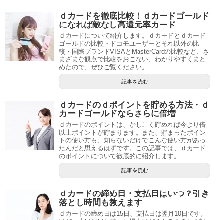
ｄカードを徹底比較！ｄカードゴールド
になれば敵なし高還元率カード
ｄカードについて紹介します。ｄカードとｄカード
ゴールドの比較・ドコモユーザーとそれ以外の比
較・国際ブランドVISAとMasterCardの比較など、さ
まざまな観点で比較をおこない、わかりやすくまと
めたので、ぜひご覧ください。
記事を読む
ｄカードのｄポイントを貯める方法・ｄ
カードゴールドならさらに倍増
ｄカードのポイントは、かしこく貯めれば今より倍
以上ポイントが貯まります。また、貯まったポイン
トの使い方も、知らないだけでこんな使い方があっ
たんだと思えるはずです。この記事では、ｄカード
のポイントについて徹底的に紹介します。
記事を読む
ｄカードの締め日・支払日はいつ？引き
落とし時間も教えます
ｄカードの締め日は15日、支払日は翌月10日です。