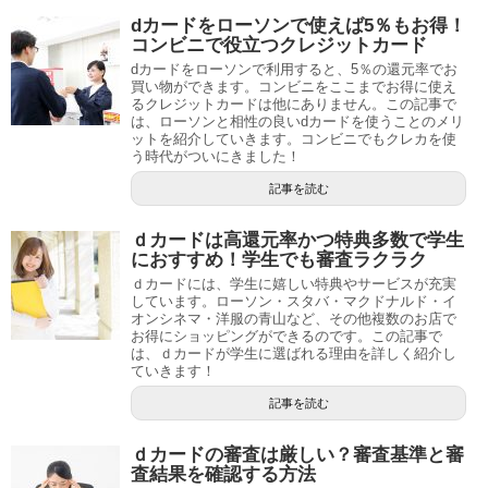
dカードをローソンで使えば5％もお得！
コンビニで役立つクレジットカード
dカードをローソンで利用すると、5％の還元率でお
買い物ができます。コンビニをここまでお得に使え
るクレジットカードは他にありません。この記事で
は、ローソンと相性の良いdカードを使うことのメリ
ットを紹介していきます。コンビニでもクレカを使
う時代がついにきました！
記事を読む
ｄカードは高還元率かつ特典多数で学生
におすすめ！学生でも審査ラクラク
ｄカードには、学生に嬉しい特典やサービスが充実
しています。ローソン・スタバ・マクドナルド・イ
オンシネマ・洋服の青山など、その他複数のお店で
お得にショッピングができるのです。この記事で
は、ｄカードが学生に選ばれる理由を詳しく紹介し
ていきます！
記事を読む
ｄカードの審査は厳しい？審査基準と審
査結果を確認する方法