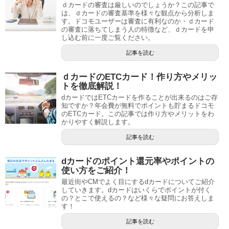
ｄカードの審査は厳しいのでしょうか？この記事で
は、ｄカードの審査基準を様々な観点から分析しま
す。ドコモユーザーは審査に有利なのか・ｄカード
の審査に落ちてしまう人の特徴など、ｄカードを申
し込む前に一度ご覧ください。
記事を読む
ｄカードのETCカード！作り方やメリッ
トを徹底解説！
dカードではETCカードを作ることが出来るのはご存
知ですか？年会費が無料でポイントも貯まるドコモ
のETCカード。この記事では作り方やメリットをわ
かりやすく解説します。
記事を読む
dカードのポイント還元率やポイントの
使い方をご紹介！
最近街やCMでよく目にするdカードについてご紹介
していきます。dカードはいくらでポイントが付く
の？とこで使えるの？など様々な疑問にお答えしま
す！
記事を読む