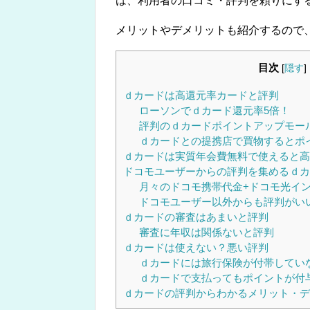
は、利用者の口コミ・評判を頼りにす
メリットやデメリットも紹介するので
目次
[
隠す
]
ｄカードは高還元率カードと評判
ローソンでｄカード還元率5倍！
評判のｄカードポイントアップモー
ｄカードとの提携店で買物するとポ
ｄカードは実質年会費無料で使えると高
ドコモユーザーからの評判を集めるｄカ
月々のドコモ携帯代金+ドコモ光イ
ドコモユーザー以外からも評判がい
ｄカードの審査はあまいと評判
審査に年収は関係ないと評判
ｄカードは使えない？悪い評判
ｄカードには旅行保険が付帯してい
ｄカードで支払ってもポイントが付
ｄカードの評判からわかるメリット・デ