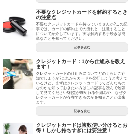
不要なクレジットカードを解約するとき
の注意点
不要なクレジットカードを持っていませんか?この記
事では、カードの解約までの流れと、注意すること
について紹介しています。実は解約する手続きは簡
単なことを知ってください。
記事を読む
クレジットカード：1から仕組みを教え
ます！
クレジットカードの仕組みについてどのくらいご存
知でしょうか?これからカードを発行しようと考えて
いるけど、まずはクレジットカードってどんなもの
なのかを知っておきたい方はこの記事を読んで勉強
して見てください!利益が埋めれる仕組みや、なぜク
レジットカードが存在できるのかを知ることが出来
ます。
記事を読む
クレジットカードは複数使い分けるとお
得！しかし持ちすぎには要注意！