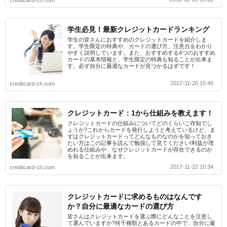
学生必見！最新クレジットカードランキング
学生の皆さんにおすすめのクレジットカードを紹介しま
す。学生限定の特典や、カードの選び方、注意点をわかり
やすく説明しています。また、おすすめする4つのおすすめ
カードの基本情報と、学生限定の特典も知ることが出来ま
す。必ず自分に最適なカードが見つかるはずです！
2017-11-20 15:45
creditcard-ch.com
クレジットカード：1から仕組みを教えます！
クレジットカードの仕組みについてどのくらいご存知でし
ょうか?これからカードを発行しようと考えているけど、ま
ずはクレジットカードってどんなものなのかを知っておき
たい方はこの記事を読んで勉強して見てください!利益が埋
めれる仕組みや、なぜクレジットカードが存在できるのか
を知ることが出来ます。
2017-11-22 10:34
creditcard-ch.com
クレジットカードに求めるものはなんです
か？自分に最適なカードの選び方
皆さんはクレジットカードを選ぶ際にどんなことを注意し
て選んでいますか?何千種類とあるカードの中で、自分に最