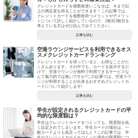
クレジットカードを複数枚使いこなせば、今まで以
上の満足度を得ることができます！この記事では、
クレジットカードを複数枚持つメリットやデメリッ
トについて詳しく紹介しているので、2枚目3枚目を
考えている方はぜひ読んでみてください。
記事を読む
空港ラウンジサービスを利用できるオス
スメクレジットカードランキング
クレジットカードを持っていると、お得なことがた
くさんあります。その中でも、カードを提示するだ
けで、空港ラウンジが無料で利用できるサービスな
んて魅力的では無いですか?この記事では、空港ラウ
ンジが利用することが出来るおすすめクレジットカ
ードについて紹介します!
記事を読む
学生が設定されるクレジットカードの平
均的な限度額は？
学生はクレジットカードをつくっても、限度額を低
く設定されてしまいます。学生カードの場合は、一
般カードよりも低言ってほんと？この記事では、学
生がクレジットカードをつくった場合の限度額につ